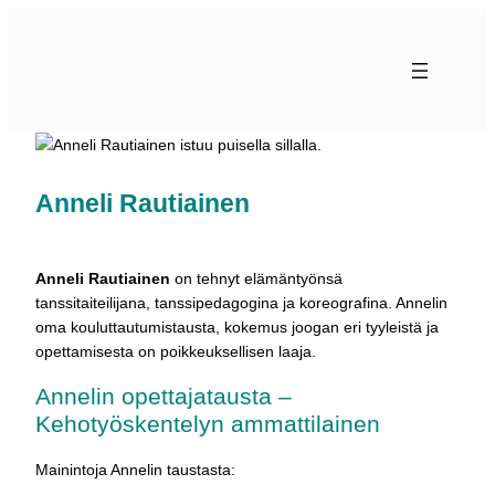
Siirry
sisältöön
Anneli Rautiainen
Anneli Rautiainen
on tehnyt elämäntyönsä
tanssitaiteilijana, tanssipedagogina ja koreografina. Annelin
oma kouluttautumistausta, kokemus joogan eri tyyleistä ja
opettamisesta on poikkeuksellisen laaja.
Annelin opettajatausta –
Kehotyöskentelyn ammattilainen
Mainintoja Annelin taustasta: