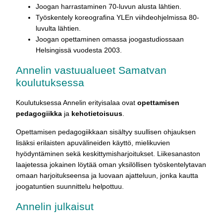
Joogan harrastaminen 70-luvun alusta lähtien.
Työskentely koreografina YLEn viihdeohjelmissa 80-
luvulta lähtien.
Joogan opettaminen omassa joogastudiossaan
Helsingissä vuodesta 2003.
Annelin vastuualueet Samatvan
koulutuksessa
Koulutuksessa Annelin erityisalaa ovat
opettamisen
pedagogiikka
ja
kehotietoisuus
.
Opettamisen pedagogiikkaan sisältyy suullisen ohjauksen
lisäksi erilaisten apuvälineiden käyttö, mielikuvien
hyödyntäminen sekä keskittymisharjoitukset. Liikesanaston
laajetessa jokainen löytää oman yksilöllisen työskentelytavan
omaan harjoitukseensa ja luovaan ajatteluun, jonka kautta
joogatuntien suunnittelu helpottuu.
Annelin julkaisut