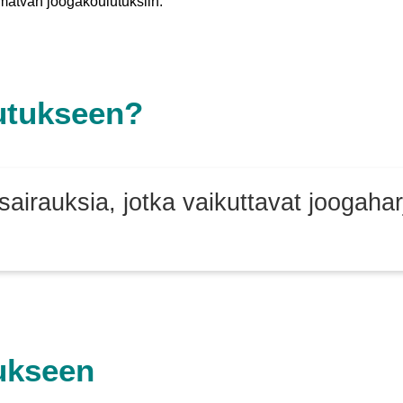
Samatvan joogakoulutuksiin.
lutukseen?
ai sairauksia, jotka vaikuttavat joogaha
ukseen