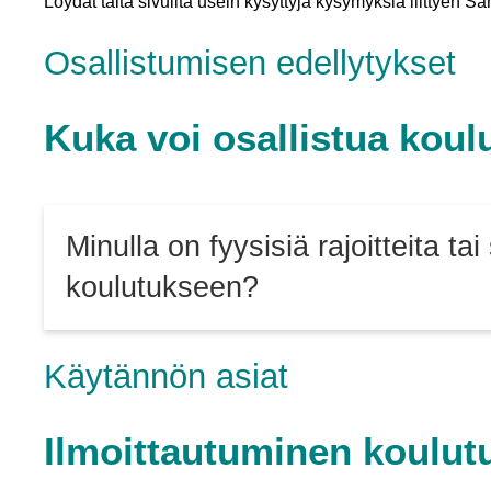
Löydät tältä sivuilta usein kysyttyjä kysymyksiä liittyen 
Osallistumisen edellytykset
Kuka voi osallistua kou
Minulla on fyysisiä rajoitteita t
koulutukseen?
Käytännön asiat
Ilmoittautuminen koulut