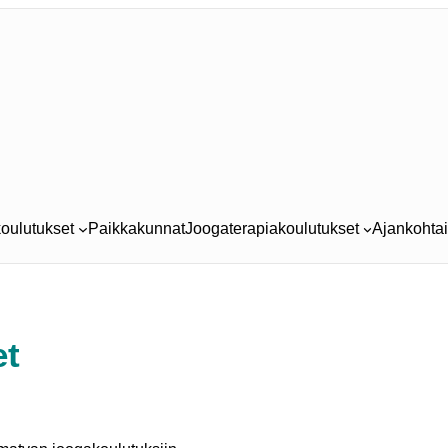
oulutukset
Paikkakunnat
Joogaterapiakoulutukset
Ajankohtai
et