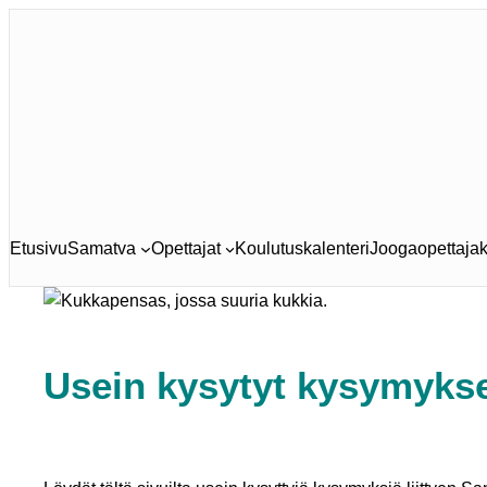
Siirry
sisältöön
Etusivu
Samatva
Opettajat
Koulutuskalenteri
Joogaopettajak
Usein kysytyt kysymyks