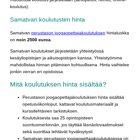
koulutus).
Samatvan koulutusten hinta
Samatvan
perustason joogaopettajakoulutuksen
hintaluokka
on
noin 2500 euroa
.
Samatvan koulutukset järjestetään yhteistyössä
kesäyliopistojen ja aikuisopistojen kanssa. Yhteistyömme
mahdollistaa hinnan pitämisen kohtuullisena. Hinta vaihtelee
jonkin verran eri opistoissa.
Mitä koulutuksen hinta sisältää?
Perustason joogaopettajakoulutuksen hinta sisältää
opetusviikonloput, kattavat koulutusmateriaalit ja
kurssitehtävien tarkistuksen.
Koulutuksesta saa 25 opintopisteen
suoritusmerkinnän, jos täyttää läsnäolovaatimukset
sekä suorittaa tehtävät hyväksytysti.
Samatvan perustason joogaopettajakoulutuksessa on