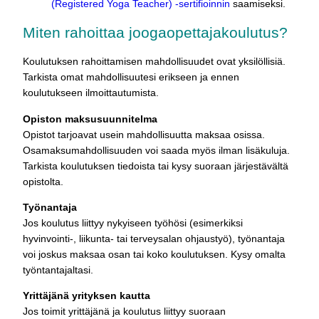
(Registered Yoga Teacher) -sertifioinnin
saamiseksi.
Miten rahoittaa joogaopettajakoulutus?
Koulutuksen rahoittamisen mahdollisuudet ovat yksilöllisiä.
Tarkista omat mahdollisuutesi erikseen ja ennen
koulutukseen ilmoittautumista.
Opiston maksusuunnitelma
Opistot tarjoavat usein mahdollisuutta maksaa osissa.
Osamaksumahdollisuuden voi saada myös ilman lisäkuluja.
Tarkista koulutuksen tiedoista tai kysy suoraan järjestävältä
opistolta.
Työnantaja
Jos koulutus liittyy nykyiseen työhösi (esimerkiksi
hyvinvointi-, liikunta- tai terveysalan ohjaustyö), työnantaja
voi joskus maksaa osan tai koko koulutuksen. Kysy omalta
työntantajaltasi.
Yrittäjänä yrityksen kautta
Jos toimit yrittäjänä ja koulutus liittyy suoraan