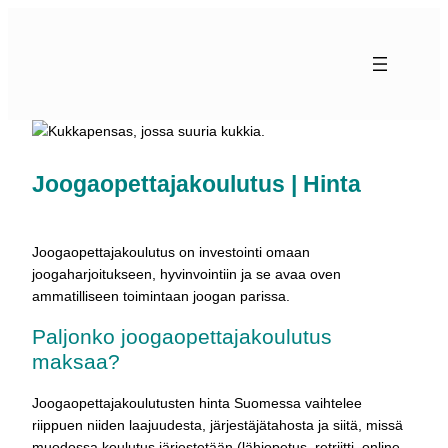
Siirry
sisältöön
Joogaopettajakoulutus | Hinta
Joogaopettajakoulutus on investointi omaan
joogaharjoitukseen, hyvinvointiin ja se avaa oven
ammatilliseen toimintaan joogan parissa.
Paljonko joogaopettajakoulutus
maksaa?
Joogaopettajakoulutusten hinta Suomessa vaihtelee
riippuen niiden laajuudesta, järjestäjätahosta ja siitä, missä
muodossa koulutus järjestetään (lähiopetus, retriitti, online-