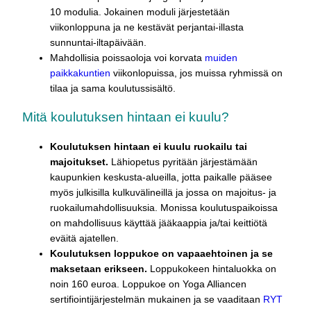
10 modulia. Jokainen moduli järjestetään
viikonloppuna ja ne kestävät perjantai-illasta
sunnuntai-iltapäivään.
Mahdollisia poissaoloja voi korvata
muiden
paikkakuntien
viikonlopuissa, jos muissa ryhmissä on
tilaa ja sama koulutussisältö.
Mitä koulutuksen hintaan ei kuulu?
Koulutuksen hintaan ei kuulu ruokailu tai
majoitukset.
Lähiopetus pyritään järjestämään
kaupunkien keskusta-alueilla, jotta paikalle pääsee
myös julkisilla kulkuvälineillä ja jossa on majoitus- ja
ruokailumahdollisuuksia. Monissa koulutuspaikoissa
on mahdollisuus käyttää jääkaappia ja/tai keittiötä
eväitä ajatellen.
Koulutuksen loppukoe on vapaaehtoinen ja se
maksetaan erikseen.
Loppukokeen hintaluokka on
noin 160 euroa. Loppukoe on Yoga Alliancen
sertifiointijärjestelmän mukainen ja se vaaditaan
RYT