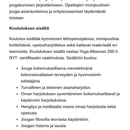
joogakurssien järjestämiseen. Opettajien monipuolinen
jooga-asiantuntemus ja erityisosaamiset täydentävät
toisiaan.
Koulutuksen sisältö
Koulutus sisältää kymmenen lähiopetusjaksoa, monipuolisia
kotitehtäviä, opetusharjoittelua sekä kattavat materiaalit eri
teemoista. Koulutuksen sisältö vastaa Yoga Alliancen 200 h
RYT -sertifikaatin vaatimuksia. Sisältöön kuuluu:
Jooga kokemuksellisena menetelmänä
kokonaisvaltaisen terveyden ja hyvinvoinnin
edistäjänä
Turvallinen ja tietoinen asanaharjoitus
Oman harjoituksen syventäminen kokemuksellisesti ja
käytännön harjoituksissa
Hengitys ja meditaatio osana omaa harjoitusta sekä
opetusta
Joogan filosofia teoriasta käytäntöön.
Joogan historia ja tausta