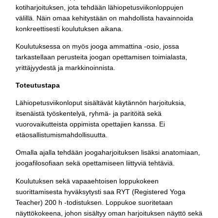
kotiharjoituksen, jota tehdään lähiopetusviikonloppujen
välillä. Näin omaa kehitystään on mahdollista havainnoida
konkreettisesti koulutuksen aikana.
Koulutuksessa on myös jooga ammattina -osio, jossa
tarkastellaan perusteita joogan opettamisen toimialasta,
yrittäjyydestä ja markkinoinnista.
Toteutustapa
Lähiopetusviikonloput sisältävät käytännön harjoituksia,
itsenäistä työskentelyä, ryhmä- ja paritöitä sekä
vuorovaikutteista oppimista opettajien kanssa. Ei
etäosallistumismahdollisuutta.
Omalla ajalla tehdään joogaharjoituksen lisäksi anatomiaan,
joogafilosofiaan sekä opettamiseen liittyviä tehtäviä.
Koulutuksen sekä vapaaehtoisen loppukokeen
suorittamisesta hyväksytysti saa RYT (Registered Yoga
Teacher) 200 h -todistuksen. Loppukoe suoritetaan
näyttökokeena, johon sisältyy oman harjoituksen näyttö sekä