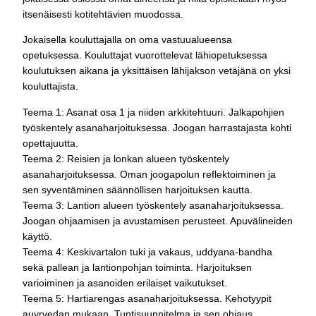
itsenäisesti kotitehtävien muodossa.
Jokaisella kouluttajalla on oma vastuualueensa
opetuksessa. Kouluttajat vuorottelevat lähiopetuksessa
koulutuksen aikana ja yksittäisen lähijakson vetäjänä on yksi
kouluttajista.
Teema 1: Asanat osa 1 ja niiden arkkitehtuuri. Jalkapohjien
työskentely asanaharjoituksessa. Joogan harrastajasta kohti
opettajuutta.
Teema 2: Reisien ja lonkan alueen työskentely
asanaharjoituksessa. Oman joogapolun reflektoiminen ja
sen syventäminen säännöllisen harjoituksen kautta.
Teema 3: Lantion alueen työskentely asanaharjoituksessa.
Joogan ohjaamisen ja avustamisen perusteet. Apuvälineiden
käyttö.
Teema 4: Keskivartalon tuki ja vakaus, uddyana-bandha
sekä pallean ja lantionpohjan toiminta. Harjoituksen
varioiminen ja asanoiden erilaiset vaikutukset.
Teema 5: Hartiarengas asanaharjoituksessa. Kehotyypit
auyrvedan mukaan. Tuntisuunnitelma ja sen ohjaus.