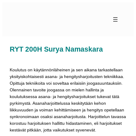
Siirry
sisältöön
RYT 200H Surya Namaskara
Koulutus on käytännönläheinen ja sen aikana tarkastellaan
yksityiskohtaisesti asana- ja hengitysharjoitusten tekniikkaa.
Opittuja tekniikoita voi soveltaa erilaisiin joogasuuntauksiin.
Olennainen tavoite joogassa on mielen hallinta ja
koulutuksessa asana- ja hengitysharjoitukset tukevat tätä
pyrkimystä. Asanaharjoittelussa keskitytään kehon
liikkuvuuden ja voiman kehittämiseen ja hengitys opetellaan
synkronoimaan osaksi asanaharjoitusta. Harjoittelun tavassa
korostuu harjoituksen hallittu hidastaminen, eli harjoitukset
kestävät pitkään, jotta vaikutukset syvenevät.