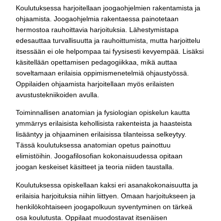
Koulutuksessa harjoitellaan joogaohjelmien rakentamista ja
ohjaamista. Joogaohjelmia rakentaessa painotetaan
hermostoa rauhoittavia harjoituksia. Lähestymistapa
edesauttaa turvallisuutta ja rauhoittumista, mutta harjoittelu
itsessään ei ole helpompaa tai fyysisesti kevyempää. Lisäksi
käsitellään opettamisen pedagogiikkaa, mikä auttaa
soveltamaan erilaisia oppimismenetelmiä ohjaustyössä.
Oppilaiden ohjaamista harjoitellaan myös erilaisten
avustustekniikoiden avulla.
Toiminnallisen anatomian ja fysiologian opiskelun kautta
ymmärrys erilaisista kehollisista rakenteista ja haasteista
lisääntyy ja ohjaaminen erilaisissa tilanteissa selkeytyy.
Tässä koulutuksessa anatomian opetus painottuu
elimistöihin. Joogafilosofian kokonaisuudessa opitaan
joogan keskeiset käsitteet ja teoria niiden taustalla.
Koulutuksessa opiskellaan kaksi eri asanakokonaisuutta ja
erilaisia harjoituksia niihin liittyen. Omaan harjoitukseen ja
henkilökohtaiseen joogapolkuun syventyminen on tärkeä
osa koulutusta. Oppilaat muodostavat itsenäisen