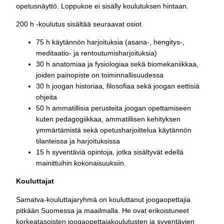
opetusnäyttö. Loppukoe ei sisälly koulutuksen hintaan.
200 h -koulutus sisältää seuraavat osiot
75 h käytännön harjoituksia (asana-, hengitys-,
meditaatio- ja rentoutumisharjoituksia)
30 h anatomiaa ja fysiologiaa sekä biomekaniikkaa,
joiden painopiste on toiminnallisuudessa
30 h joogan historiaa, filosofiaa sekä joogan eettisiä
ohjeita
50 h ammatillisia perusteita joogan opettamiseen
kuten pedagogiikkaa, ammatillisen kehityksen
ymmärtämistä sekä opetusharjoittelua käytännön
tilanteissa ja harjoituksissa
15 h syventäviä opintoja, jotka sisältyvät edellä
mainittuihin kokonaisuuksiin.
Kouluttajat
Samatva-kouluttajaryhmä on kouluttanut joogaopettajia
pitkään Suomessa ja maailmalla. He ovat erikoistuneet
korkeatasoisten joogaopettajakoulutusten ja syventävien