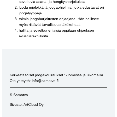
soveltuvia asana- ja hengitysharjoituksia
luoda mielekkäitä joogaohjelmia, jotka edustavat eri
joogatyyppejä
toimia joogaharjoitusten ohjaajana. Hän hallitsee
myös riittävät turvallisuusnäkökohdat.
hallita ja soveltaa erilaisia oppilaan ohjauksen
avustustekniikoita
Korkeatasoiset joogakoulutukset Suomessa ja ulkomailla.
Ota yhteyttä: info@samatva.fi
© Samatva
Sivusto: ArtCloud Oy