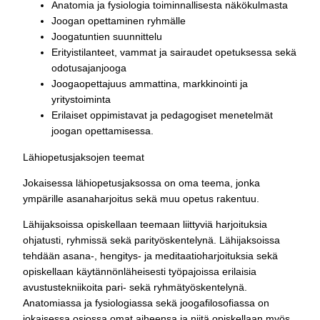
Anatomia ja fysiologia toiminnallisesta näkökulmasta
Joogan opettaminen ryhmälle
Joogatuntien suunnittelu
Erityistilanteet, vammat ja sairaudet opetuksessa sekä
odotusajanjooga
Joogaopettajuus ammattina, markkinointi ja
yritystoiminta
Erilaiset oppimistavat ja pedagogiset menetelmät
joogan opettamisessa.
Lähiopetusjaksojen teemat
Jokaisessa lähiopetusjaksossa on oma teema, jonka
ympärille asanaharjoitus sekä muu opetus rakentuu.
Lähijaksoissa opiskellaan teemaan liittyviä harjoituksia
ohjatusti, ryhmissä sekä parityöskentelynä. Lähijaksoissa
tehdään asana-, hengitys- ja meditaatioharjoituksia sekä
opiskellaan käytännönläheisesti työpajoissa erilaisia
avustustekniikoita pari- sekä ryhmätyöskentelynä.
Anatomiassa ja fysiologiassa sekä joogafilosofiassa on
jokaisessa osiossa omat aiheensa ja niitä opiskellaan myös