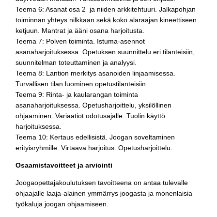
Teema 6: Asanat osa 2 ja niiden arkkitehtuuri. Jalkapohjan
toiminnan yhteys nilkkaan sekä koko alaraajan kineettiseen
ketjuun. Mantrat ja ääni osana harjoitusta.
Teema 7: Polven toiminta. Istuma-asennot
asanaharjoituksessa. Opetuksen suunnittelu eri tilanteisiin,
suunnitelman toteuttaminen ja analyysi.
Teema 8: Lantion merkitys asanoiden linjaamisessa.
Turvallisen tilan luominen opetustilanteisiin.
Teema 9: Rinta- ja kaularangan toiminta
asanaharjoituksessa. Opetusharjoittelu, yksilöllinen
ohjaaminen. Variaatiot odotusajalle. Tuolin käyttö
harjoituksessa.
Teema 10: Kertaus edellisistä. Joogan soveltaminen
erityisryhmille. Virtaava harjoitus. Opetusharjoittelu.
Osaamistavoitteet ja arviointi
Joogaopettajakoulutuksen tavoitteena on antaa tulevalle
ohjaajalle laaja-alainen ymmärrys joogasta ja monenlaisia
työkaluja joogan ohjaamiseen.