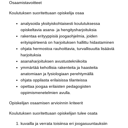
Osaamistavoitteet
Koulutuksen suoritettuaan opiskelija osaa
analysoida yksityiskohtaisesti koulutuksessa
opiskeltavia asana- ja hengitysharjoituksia
rakentaa erityyppisiä joogaohjelmia, joiden
erityispiirteenä on harjoituksen hallittu hidastaminen
ohjata hermostoa rauhoittavia, turvallisuutta lisääviä
harjoituksia
asanaharjoituksen avustustekniikoita
ymmärtää kehollisia rakenteita ja haasteita
anatomiaan ja fysiologiaan perehtymällä
ohjata oppilasta erilaisissa tilanteissa
opettaa joogaa erilaisten pedagogisten
oppimismenetelmien avulla.
Opiskelijan osaamisen arvioinnin kriteerit
Koulutuksen suoritettuaan opiskelijan tulee osata
kuvailla ja verrata toisiinsa eri joogasuuntauksiin