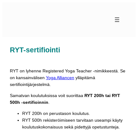
Siirry
sisältöön
RYT-sertifiointi
RYT on lyhenne Registered Yoga Teacher -nimikkeestä. Se
on kansainvälisen
Yoga Alliancen
ylläpitämä
sertifiointijärjestelmä.
Samatvan koulutuksissa voit suorittaa
RYT 200h tai RYT
500h -sertifioinnin
.
RYT 200h on perustason koulutus.
RYT 500h rekisteröimiseen tarvitaan useampi käyty
koulutuskokonaisuus sekä pidettyjä opetustunteja.