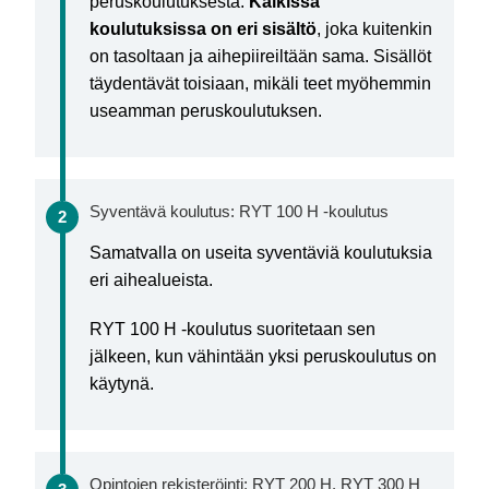
peruskoulutuksesta.
Kaikissa
koulutuksissa on eri sisältö
, joka kuitenkin
on tasoltaan ja aihepiireiltään sama. Sisällöt
täydentävät toisiaan, mikäli teet myöhemmin
useamman peruskoulutuksen.
Syventävä koulutus: RYT 100 H -koulutus
Samatvalla on useita syventäviä koulutuksia
eri aihealueista.
RYT 100 H -koulutus suoritetaan sen
jälkeen, kun vähintään yksi peruskoulutus on
käytynä.
Opintojen rekisteröinti: RYT 200 H, RYT 300 H