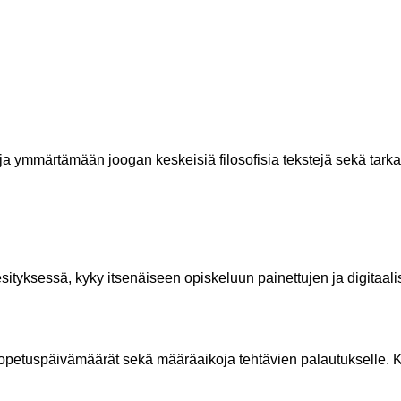
a ymmärtämään joogan keskeisiä filosofisia tekstejä sekä tarkas
esityksessä, kyky itsenäiseen opiskeluun painettujen ja digitaali
a lopetuspäivämäärät sekä määräaikoja tehtävien palautukselle. Ku