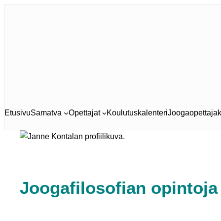
Siirry
sisältöön
Etusivu
Samatva
Opettajat
Koulutuskalenteri
Joogaopettajak
Joogafilosofian opintoj