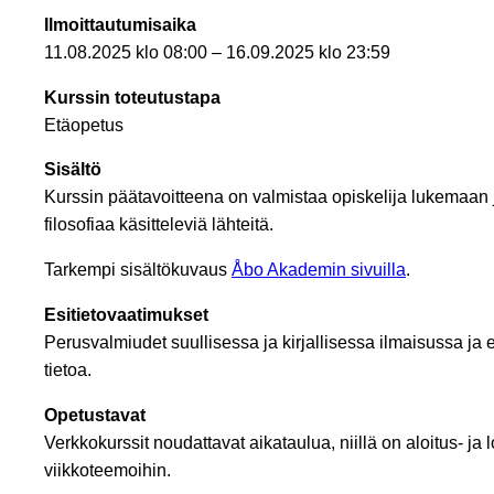
Ilmoittautumisaika
11.08.2025 klo 08:00 – 16.09.2025 klo 23:59
Kurssin toteutustapa
Etäopetus
Sisältö
Kurssin päätavoitteena on valmistaa opiskelija lukemaan j
filosofiaa käsitteleviä lähteitä.
Tarkempi sisältökuvaus
Åbo Akademin sivuilla
.
Esitietovaatimukset
Perusvalmiudet suullisessa ja kirjallisessa ilmaisussa ja 
tietoa.
Opetustavat
Verkkokurssit noudattavat aikataulua, niillä on aloitus- j
viikkoteemoihin.