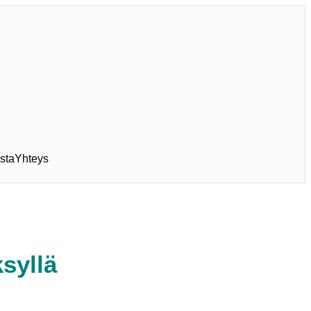
sta
Yhteys
syllä