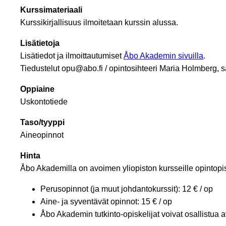
Kurssimateriaali
Kurssikirjallisuus ilmoitetaan kurssin alussa.
Lisätietoja
Lisätiedot ja ilmoittautumiset
Åbo Akademin sivuilla
.
Tiedustelut opu@abo.fi / opintosihteeri Maria Holmberg, 
Oppiaine
Uskontotiede
Taso/tyyppi
Aineopinnot
Hinta
Åbo Akademilla on avoimen yliopiston kursseille opintopi
Perusopinnot (ja muut johdantokurssit): 12 € / op
Aine- ja syventävät opinnot: 15 € / op
Åbo Akademin tutkinto-opiskelijat voivat osallistua a