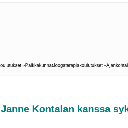
oulutukset
Paikkakunnat
Joogaterapiakoulutukset
Ajankohtai
a Janne Kontalan kanssa syk