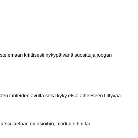
telemaan kriittisesti nykypäivänä suosittuja joogan
sten lähteiden avulla sekä kyky etsiä aiheeseen liittyvää
rssi jaetaan eri osioihin, moduuleihin tai