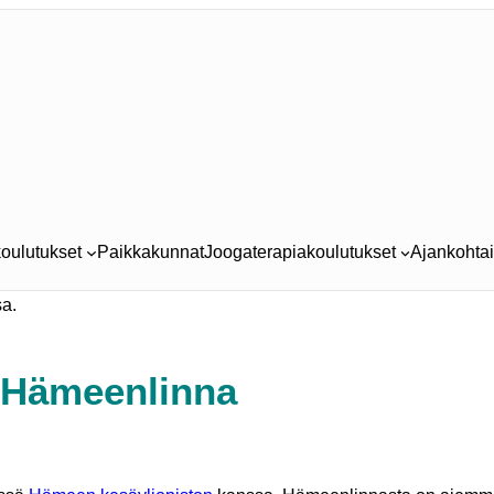
oulutukset
Paikkakunnat
Joogaterapiakoulutukset
Ajankohtai
| Hämeenlinna