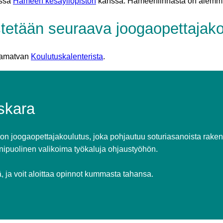
össä
Hämeen kesäyliopiston
kanssa. Hämeenlinnasta on aiemmi
stetään seuraava joogaopettajak
 Samatvan
Koulutuskalenterista
.
skara
 joogaopettajakoulutus, joka pohjautuu soturiasanoista raken
monipuolinen valikoima työkaluja ohjaustyöhön.
, ja voit aloittaa opinnot kummasta tahansa.