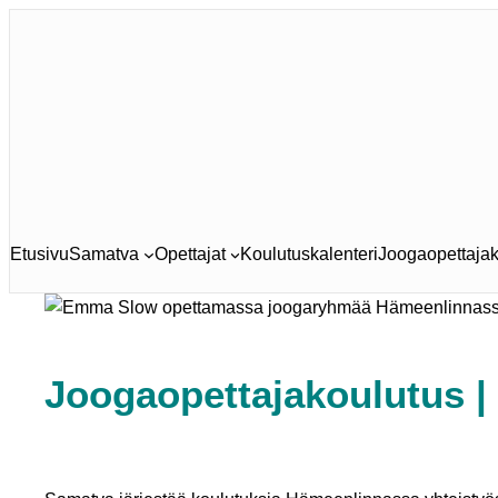
Siirry
sisältöön
Etusivu
Samatva
Opettajat
Koulutuskalenteri
Joogaopettajak
Joogaopettajakoulutus 