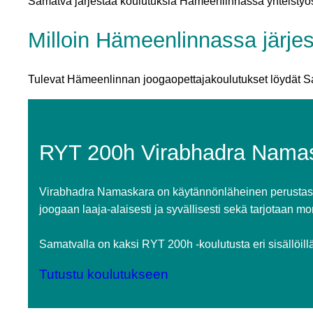
Samatva järjestää koulutuksia Hämeenlinnassa yhteisty
Milloin Hämeenlinnassa järje
Tulevat Hämeenlinnan joogaopettajakoulutukset löydät
RYT 200h Virabhadra Nama
Virabhadra Namaskara on käytännönläheinen perustason
joogaan laaja-alaisesti ja syvällisesti sekä tarjotaan 
Samatvalla on kaksi RYT 200h -koulutusta eri sisällöillä
Tutustu koulutukseen