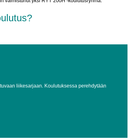
n valmistunut yksi RYT 200H -koulutusryhmä.
oulutus?
tuvaan liikesarjaan. Koulutuksessa perehdytään