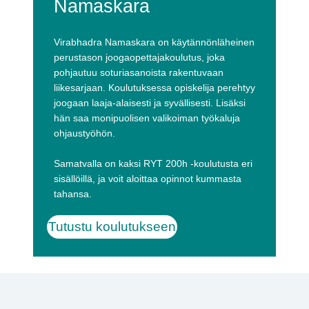
Namaskara
Virabhadra Namaskara on käytännönläheinen
perustason joogaopettajakoulutus, joka
pohjautuu soturiasanoista rakentuvaan
liikesarjaan. Koulutuksessa opiskelija perehtyy
joogaan laaja-alaisesti ja syvällisesti. Lisäksi
hän saa monipuolisen valikoiman työkaluja
ohjaustyöhön.
Samatvalla on kaksi RYT 200h -koulutusta eri
sisällöillä, ja voit aloittaa opinnot kummasta
tahansa.
Tutustu koulutukseen