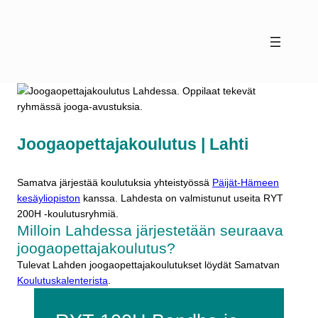
Siirry
sisältöön
Joogaopettajakoulutus | Lahti
Samatva järjestää koulutuksia yhteistyössä
Päijät-Hämeen
kesäyliopiston
kanssa. Lahdesta on valmistunut useita RYT
200H -koulutusryhmiä.
Milloin Lahdessa järjestetään seuraava
joogaopettajakoulutus?
Tulevat Lahden joogaopettajakoulutukset löydät Samatvan
Koulutuskalenterista
.