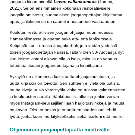
joogasta kirjan nimeltä
Levon vallankumous
(Tammi,
2021). Se on ensimmäinen kokonaan restoratiiviselle
joogalle omistettu, suomalaisen jooganopettajan kirjoittama
opas, ja ilokseni se on saanut innostuneen vastaanoton.
Koulutan restoratiivisen joogan ohjaajia muun muassa
Hämeenlinnassa ja opetan sekä etä- että lähikursseja.
Kotipesäni on Turussa Joogakerttuli, jota vedän yhdessä
toisen jooganopettajan kanssa. Iältäni olen 50-vuotias ja nyt
kun kolme lastani alkavat olla jo isoja, minulla on vapaus
toteuttaa itseäni jooganopettajana ja kirjoittajana.
Syksyllä on alkamassa kaksi uutta ohjaajakoulutusta, ja
uutta kirjaakin on toivottu. Sen suhteen ei vielä ole uutisia,
mutta kivoja uusia yhteistyökuvioita on tulossa valmennusten
ja koulutusten saralla. Sähköpostilistalleni ja jonkin verran
myös Instagram-seuraajilleni jaan harjoitusvinkkejä ja muuta
mukavaa. Olen onnekas ja onnellinen saadessani tehdä
työtä, jonka koen merkitykselliseksi sekä itselleni että muille.
Ohjenuorani joogaopettajuutta miettivälle