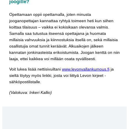
joogille?
Opettamaan oppii opettamalla, joten minusta
jooganopettajan kannattaa ryhtyä toimeen heti kun siihen
koittaa tilaisuus – vaikka ei kokisikaan olevansa valmis.
Samalla saa tutustua itseensä opettajana ja huomata
millaisia vahvuuksia ja kiinnostuksia itsellä on, sekä millaisia
osallistujia omat tunnit keräävät. Alkuaikojen jälkeen
kannatan jonkinasteista erikoistumista. Joogan kenttä on niin
laaja, ettei kaikkea voi millään osata syvällisesti.
Voit lukea lisää nettisivuiltani
www.levonvallankumous.fi
ja
sieltä löytyy myös linkki, josta voi liittyä Levon kirjeet -
sähköpostilistalle.
(Valokuva: Inkeri Kallio)