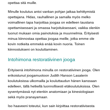
opettaa sitä muille.
Minulle koulutus antoi vankan pohjan jatkaa kehittymistä
opettajana. Hidas, rauhallinen ja samalla myös melko
voimallinen tapa harjoittaa joogaa on edelleen taustana
opettamisessani ja omassa harjoituksessani, vaikka olenkin
tuonut mukaan omia painotuksia ja muunnelmia. Erityisesti
minua kiinnostaa opettaa joogaa meille, jotka emme ole
kovin notkeita emmekä enää kovin nuoria. Toinen
kiinnostukseni on kouluttaminen.
Intohimona restoratiivinen jooga
Erityisenä intohimona minulla on restoratiivinen jooga. Olen
erikoistunut joogamuotoon Judith Hanson Lasaterin
koulutuksissa ulkomailla ja kouluttaudun hänen kanssaan
edelleen, tällä hetkellä luonnollisesti etäkoulutuksissa. Olen
syventymässä nyt etenkin anatomiaan ja kinesiologiaan
sekä myös pranayamaan.
Iso haaveeni toteutui, kun sain kirjoittaa restoratiivisesta