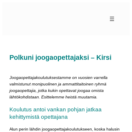
Siirry
sisältöön
Polkuni joogaopettajaksi – Kirsi
Joogaopettajakoulutuksestamme on vuosien varrella
valmistunut monipuolinen ja ammattitaitoinen ryhmä
joogaopettajia, jotka kukin opettavat joogaa omista
lähtökohdistaan. Esittelemme heistä muutamia.
Koulutus antoi vankan pohjan jatkaa
kehittymistä opettajana
Alun perin lähdin joogaopettajakoulutukseen, koska halusin