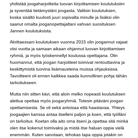
yhdistää joogaharjoitteita luovan kirjoittamisen koulutuksiini
ja syventää tietämystäni joogasta. Valitsin koulutuksen,
koska sisältö kuulosti juuri sopivalta minulle ja lisäksi olin
saanut omalta jooganopettajaltani vahvan suosituksen
Jannen koulutuksista.
Aloittaessani koulutuksen vuonna 2015 olin joogannut vajaat
viisi vuotta ja samaan aikaan ohjannut luovan kirjoittamisen
ryhmiä, ja myös työskennellyt koulussa opettajana. Olin
huomannut, että joogan harjoitteet toimivat rentouttavina ja
keskittymistä tuovina lisämausteina muissa ohjauksissa.
Tavoitteeni oli ennen kaikkea saada kunnollinen pohja tähän
tarkoitukseen.
Mutta niin sitten kävi, että aloin melko nopeasti koulutuksen
alettua opettaa myös joogaryhmiä. Totesin pitäväni joogan
opettamisesta. Se oli sekä antoisaa että haastavaa. Yhteys
joogaajien kanssa antaa itselleni paljon ja koen, että työlläni
on tarkoitus. Koetan olla aito oma itseni ja opettaa sitä minkä
olen itse kokenut toimivaksi ja mistä itse haluan oppia vielä
enemmän. Kuten sanotaan, tehokas tapa oppia jotakin on