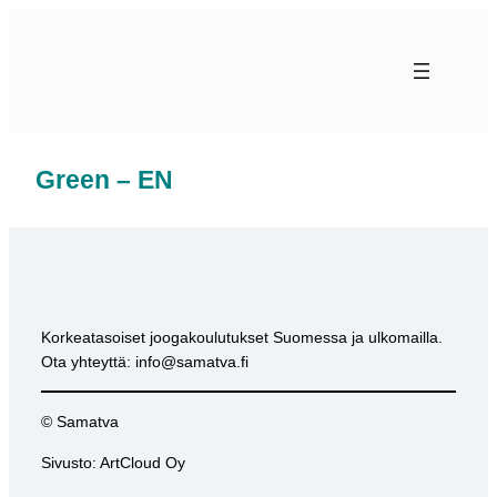
Skip
to
content
Green – EN
Korkeatasoiset joogakoulutukset Suomessa ja ulkomailla.
Ota yhteyttä: info@samatva.fi
© Samatva
Sivusto: ArtCloud Oy